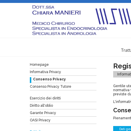
Tratt
Regi
Homepage
Informativa Privacy
Informat
Consenso Privacy
Gentile ut
Consenso Privacy Tutore
normativa v
previste d
Esercizio dei diritti
L'informati
Diritto all'oblio
Consen
Garante Privacy
Pienamente
OASI Privacy
Dati ge