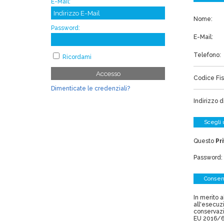
E-Mail:
Nome:
Password:
E-Mail:
Telefono:
Ricordami
Accesso
Codice Fis
Dimenticate le credenziali?
Indirizzo d
Scegli
Questo
Pr
Password:
Consen
In merito 
all'esecuzi
conservazi
EU 2016/6