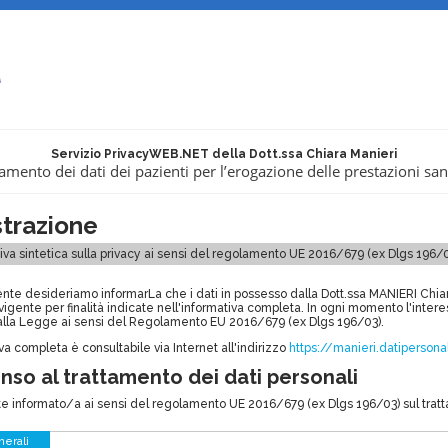
Servizio PrivacyWEB.NET della Dott.ssa Chiara Manieri
amento dei dati dei pazienti per l’erogazione delle prestazioni san
strazione
iva sintetica sulla privacy ai sensi del regolamento UE 2016/679 (ex Dlgs 196/
ente desideriamo informarLa che i dati in possesso d
alla Dott.ssa MANIERI Chia
igente per finalità indicate nell'informativa completa. In ogni momento l'interess
alla Legge ai sensi del Regolamento EU 2016/679 (ex Dlgs 196/03).
va completa è consultabile via Internet all'indirizzo
https://manieri.datiperson
so al trattamento dei dati personali
 informato/a ai sensi del regolamento UE 2016/679 (ex Dlgs 196/03) sul trattam
nerali