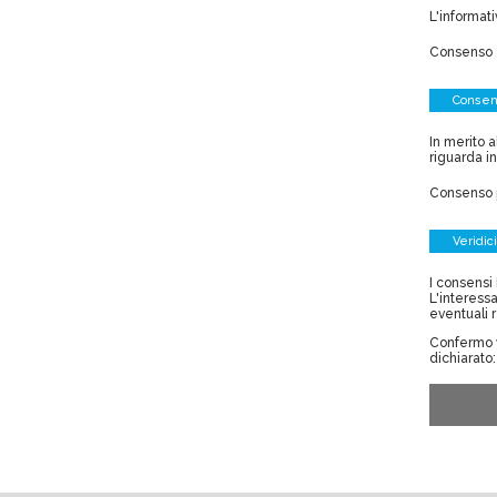
L'informati
Consenso 
Consen
In merito 
riguarda i
Consenso p
Veridic
I consensi 
L'interess
eventuali r
Confermo v
dichiarato: