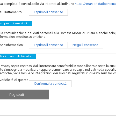
va completa è consultabile via Internet all'indirizzo
https://manieri.datiperson
al Trattamento:
Esprimo il consenso
so per Informazioni
alla comunicazione dei dati personali alla Dott.ssa MANIERI Chiara e anche solo
nformazioni medico scientifiche.
er Informazioni:
Esprimo il consenso
Nego il consenso
ità di quanto dichiarato
Privacy sopra espressi dall'interessato sono forniti in modo libero e sotto la sua 
ato s'impegna a modificare (oppure comunicare ai recapiti indicati nella speci
ettifiche, variazioni e/o integrazioni dei suoi dati registrati in questo servizio 
eridicità di quanto
Conferma la veridicità
Registrati