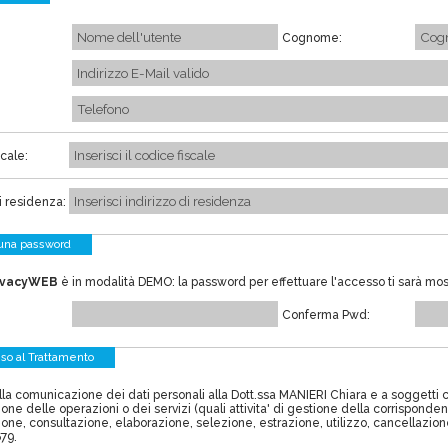
Cognome:
cale:
i residenza:
 una password
ivacyWEB
è in modalità DEMO: la password per effettuare l'accesso ti sarà mo
Conferma Pwd:
so al Trattamento
alla comunicazione dei dati personali alla Dott.ssa MANIERI Chiara
e a soggetti 
one delle operazioni o dei servizi (quali attivita' di gestione della corrisponde
one, consultazione, elaborazione, selezione, estrazione, utilizzo, cancellazion
79.