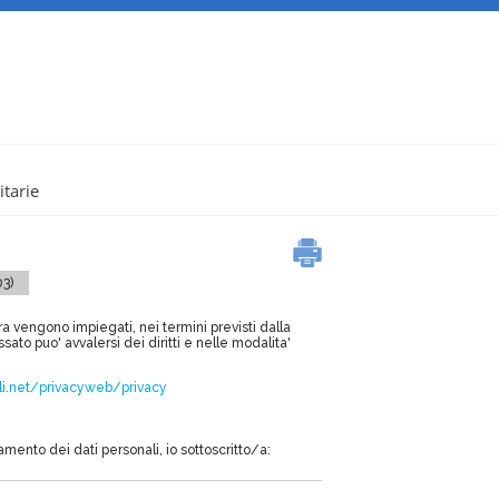
itarie
03)
ra
vengono impiegati, nei termini previsti dalla
ato puo' avvalersi dei diritti e nelle modalita'
ali.net/privacyweb/privacy
ento dei dati personali, io sottoscritto/a: